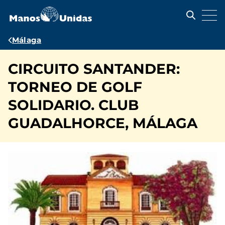
Pasar
al
contenido
principal
Ruta
Málaga
de
CIRCUITO SANTANDER:
navegación
TORNEO DE GOLF
SOLIDARIO. CLUB
GUADALHORCE, MÁLAGA