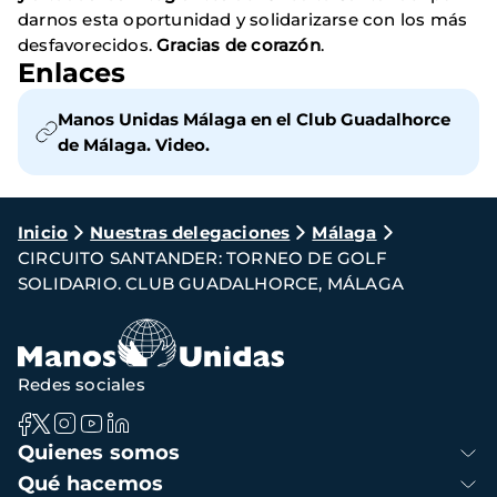
darnos esta oportunidad y solidarizarse con los más
desfavorecidos.
Gracias de corazón
.
Enlaces
Manos Unidas Málaga en el Club Guadalhorce
de Málaga. Video.
Ruta
Inicio
Nuestras delegaciones
Málaga
CIRCUITO SANTANDER: TORNEO DE GOLF
de
SOLIDARIO. CLUB GUADALHORCE, MÁLAGA
navegación
Redes sociales
Navegación
Quienes somos
principal
Qué hacemos