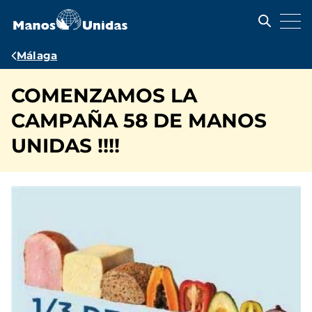
Pasar
al
contenido
principal
Ruta
Málaga
de
COMENZAMOS LA
navegación
CAMPAÑA 58 DE MANOS
UNIDAS !!!!