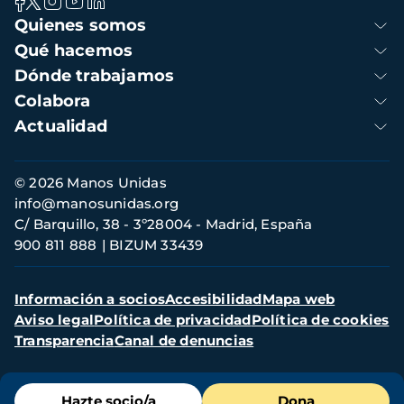
Navegación
Quienes somos
principal
Qué hacemos
Dónde trabajamos
Colabora
Actualidad
Información
© 2026 Manos Unidas
de
info@manosunidas.org
contacto
C/ Barquillo, 38 - 3º28004 - Madrid, España
900 811 888
BIZUM 33439
Menú
Información a socios
Accesibilidad
Mapa web
secundario
Aviso legal
Política de privacidad
Política de cookies
Transparencia
Canal de denuncias
Menú
Hazte socio/a
Dona