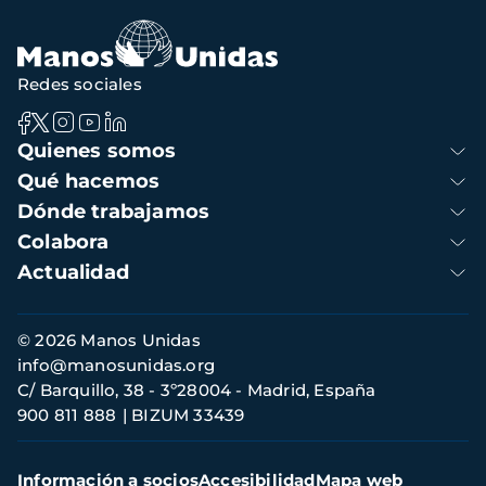
Redes sociales
Navegación
Quienes somos
principal
Qué hacemos
Dónde trabajamos
Colabora
Actualidad
Información
© 2026 Manos Unidas
de
info@manosunidas.org
contacto
C/ Barquillo, 38 - 3º28004 - Madrid, España
900 811 888
BIZUM 33439
Menú
Información a socios
Accesibilidad
Mapa web