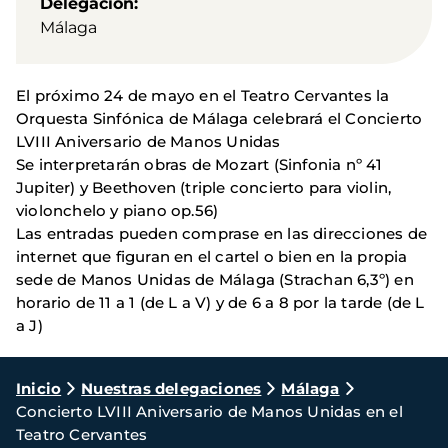
Delegación
Málaga
El próximo 24 de mayo en el Teatro Cervantes la
Orquesta Sinfónica de Málaga celebrará el Concierto
LVIII Aniversario de Manos Unidas
Se interpretarán obras de Mozart (Sinfonia nº 41
Jupiter) y Beethoven (triple concierto para violin,
violonchelo y piano op.56)
Las entradas pueden comprase en las direcciones de
internet que figuran en el cartel o bien en la propia
sede de Manos Unidas de Málaga (Strachan 6,3º) en
horario de 11 a 1 (de L a V) y de 6 a 8 por la tarde (de L
a J)
Ruta
Inicio
Nuestras delegaciones
Málaga
Concierto LVIII Aniversario de Manos Unidas en el
de
Teatro Cervantes
navegación