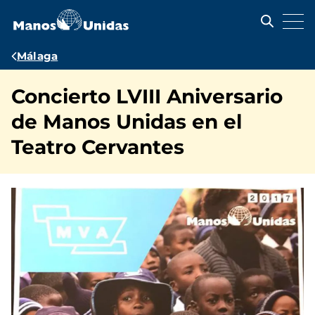
Pasar
al
contenido
principal
Ruta
Málaga
de
Concierto LVIII Aniversario
navegación
de Manos Unidas en el
Teatro Cervantes