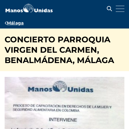
Pasar
al
contenido
principal
Ruta
Málaga
de
CONCIERTO PARROQUIA
navegación
VIRGEN DEL CARMEN,
BENALMÁDENA, MÁLAGA