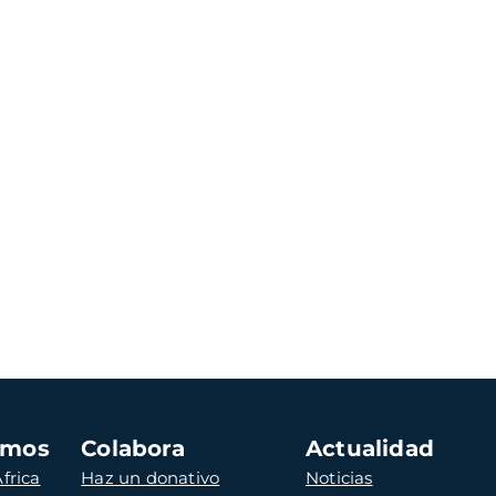
amos
Colabora
Actualidad
frica
Haz un donativo
Noticias