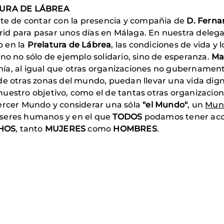
TURA DE LÁBREA
te de contar con la presencia y compañia de
D. Ferna
id para pasar unos días en Málaga. En nuestra delega
o en la
Prelatura de Lábrea
, las condiciones de vida y 
no no sólo de ejemplo solidario, sino de esperanza.
Ma
a, al igual que otras organizaciones no gubernamenta
de otras zonas del mundo, puedan llevar una vida dign
nuestro objetivo, como el de tantas otras organizaci
Tercer Mundo y considerar una sóla
"el Mundo"
, un
Mund
 seres humanos y en el que
TODOS
podamos tener acc
HOS
, tanto
MUJERES
como
HOMBRES
.