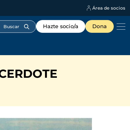
Área de socios
M
d
c
Menú
Hazte socio/a
Dona
d
de
us
destacados
cabecera
ACERDOTE