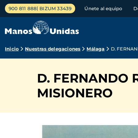
Pasar
Menú
900 811 888
BIZUM 33439
Únete al equipo
D
al
principal
contenido
principal
Ruta
Inicio
Nuestras delegaciones
Málaga
D. FERNA
de
navegación
D. FERNANDO 
MISIONERO