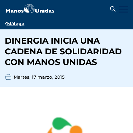
Pasar
al
contenido
principal
Ruta
Málaga
de
DINERGIA INICIA UNA
navegación
CADENA DE SOLIDARIDAD
CON MANOS UNIDAS
Martes, 17 marzo, 2015