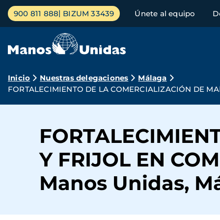
Pasar
Menú
900 811 888
BIZUM 33439
Únete al equipo
D
al
principal
contenido
principal
Ruta
Inicio
Nuestras delegaciones
Málaga
FORTALECIMIENTO DE LA COMERCIALIZACIÓN DE MAÍZ Y
de
navegación
FORTALECIMIENT
Y FRIJOL EN COM
Manos Unidas, Mál