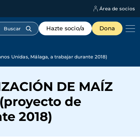
Área de socios
M
d
c
Menú
Hazte socio/a
Dona
d
de
us
destacados
cabecera
nidas, Málaga, a trabajar durante 2018)
IZACIÓN DE MAÍZ
proyecto de
te 2018)