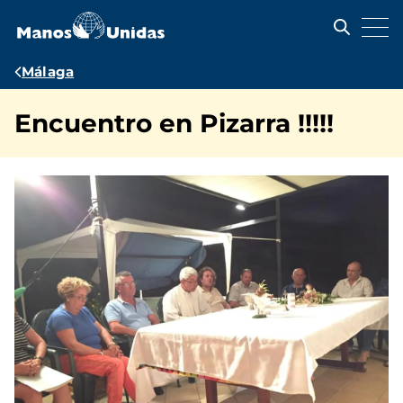
Pasar
al
contenido
principal
Ruta
Málaga
de
Encuentro en Pizarra !!!!!
navegación