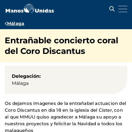
Pasar
al
contenido
principal
Ruta
Málaga
de
Entrañable concierto coral
navegación
del Coro Discantus
Delegación
Málaga
Os dejamos imagenes de la entrañabel actuacion del
Coro Discantus en dia 18 en la iglesia del Cister, con
al que MMUU quiso agradecer a Málaga su apoyo a
nuestros proyectos y felicitar la Navidad a todos los
malagueños