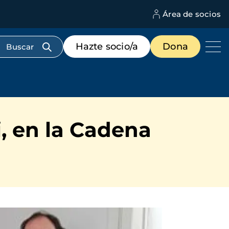
Área de socios
M
d
c
Menú
Hazte socio/a
Dona
d
de
us
destacados
cabecera
i, en la Cadena