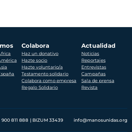
amos
Colabora
Actualidad
frica
Haz un donativo
Noticias
 América
Hazte socio
Reportajes
Asia
Hazte voluntario/a
Entrevistas
 España
Testamento solidario
Campañas
Colabora como empresa
Sala de prensa
Regalo Solidario
Revista
900 811 888
BIZUM 33439
info@manosunidas.org