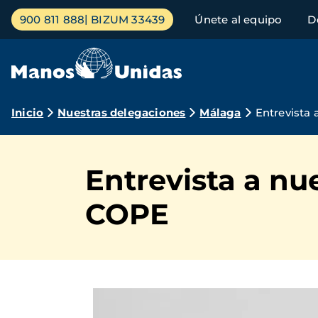
Pasar
Menú
900 811 888
BIZUM 33439
Únete al equipo
D
al
principal
contenido
principal
Ruta
Inicio
Nuestras delegaciones
Málaga
Entrevista 
de
navegación
Entrevista a nu
COPE