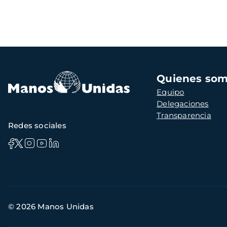
Navegación
Quienes so
principal
Equipo
Delegaciones
Transparencia
Redes sociales
Información
© 2026 Manos Unidas
de
contacto