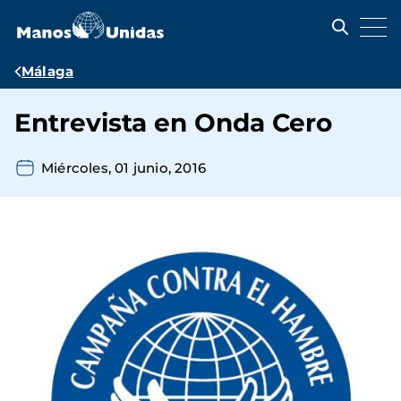
Pasar
al
contenido
principal
Ruta
Málaga
de
Entrevista en Onda Cero
navegación
Miércoles, 01 junio, 2016