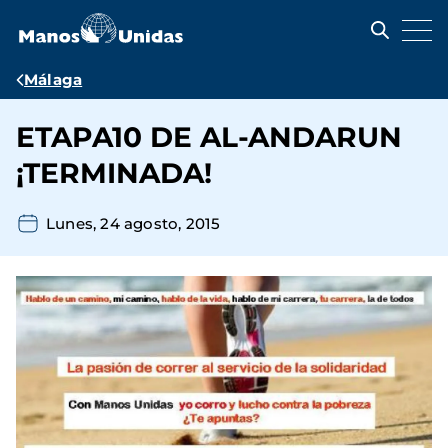
Pasar
al
contenido
principal
Ruta
Málaga
de
ETAPA10 DE AL-ANDARUN
navegación
¡TERMINADA!
Lunes, 24 agosto, 2015