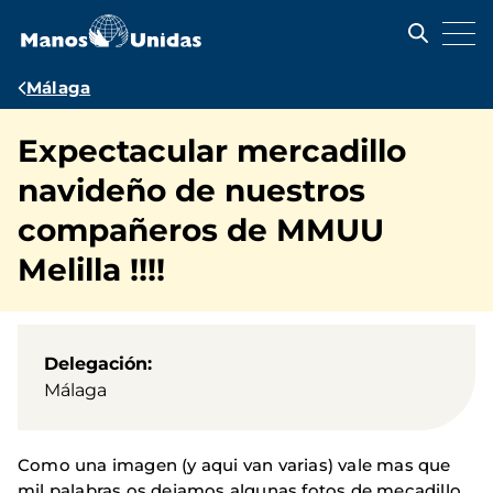
Pasar
al
contenido
principal
Ruta
Málaga
de
Expectacular mercadillo
navegación
navideño de nuestros
compañeros de MMUU
Melilla !!!!
Delegación
Málaga
Como una imagen (y aqui van varias) vale mas que
mil palabras os dejamos algunas fotos de mecadillo