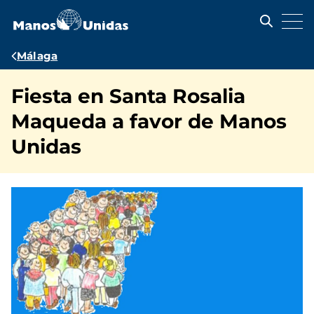
Pasar
al
contenido
principal
Ruta
Málaga
de
Fiesta en Santa Rosalia
navegación
Maqueda a favor de Manos
Unidas