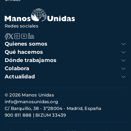
navegación
Redes sociales
Navegación
Quienes somos
principal
Qué hacemos
Dónde trabajamos
Colabora
Actualidad
Información
© 2026 Manos Unidas
de
info@manosunidas.org
contacto
C/ Barquillo, 38 - 3º28004 - Madrid, España
900 811 888
BIZUM 33439