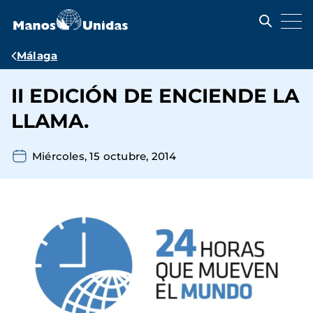
Pasar
al
contenido
principal
Ruta
Málaga
de
II EDICIÓN DE ENCIENDE LA
navegación
LLAMA.
Miércoles, 15 octubre, 2014