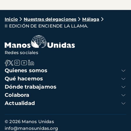
Ruta
Inicio
Nuestras delegaciones
Málaga
II EDICIÓN DE ENCIENDE LA LLAMA.
de
navegación
Redes sociales
Navegación
Quienes somos
principal
Qué hacemos
Dónde trabajamos
Colabora
Actualidad
Información
© 2026 Manos Unidas
de
info@manosunidas.org