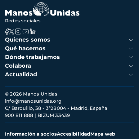
Redes sociales
Navegación
Quienes somos
principal
Qué hacemos
Dónde trabajamos
Colabora
Actualidad
Información
© 2026 Manos Unidas
de
info@manosunidas.org
contacto
C/ Barquillo, 38 - 3º28004 - Madrid, España
900 811 888
BIZUM 33439
Menú
Información a socios
Accesibilidad
Mapa web