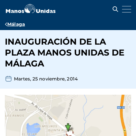
Pasar
al
contenido
principal
Ruta
Málaga
de
INAUGURACIÓN DE LA
navegación
PLAZA MANOS UNIDAS DE
MÁLAGA
Martes, 25 noviembre, 2014