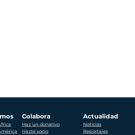
amos
Colabora
Actualidad
frica
Haz un donativo
Noticias
 América
Hazte socio
Reportajes