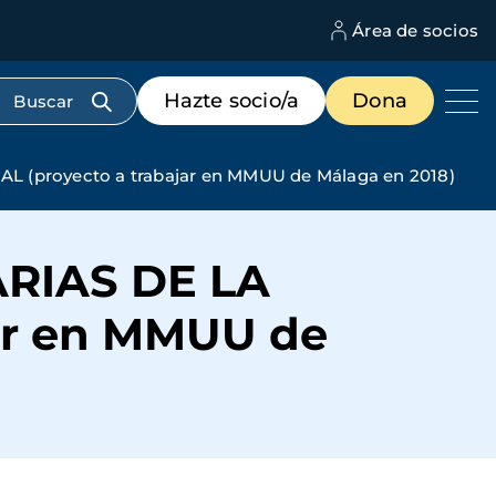
Área de socios
M
d
c
Menú
Hazte socio/a
Dona
d
de
us
destacados
cabecera
proyecto a trabajar en MMUU de Málaga en 2018)
RIAS DE LA
ar en MMUU de