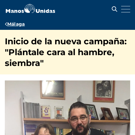
Pasar
al
contenido
principal
Ruta
Málaga
de
Inicio de la nueva campaña:
navegación
"Plántale cara al hambre,
siembra"