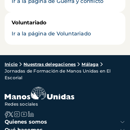
Ir a la página de Guerra y conflicto
Voluntariado
Ir a la página de Voluntariado
Ruta
Inicio
Nuestras delegaciones
Málaga
Jornadas de Formación de Manos Unidas en El
de
Escorial
navegación
Redes sociales
Navegación
Quienes somos
principal