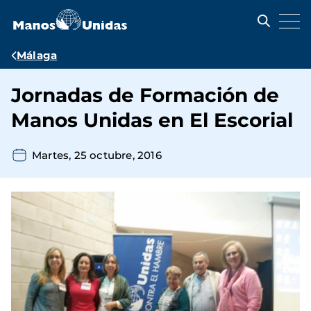
Pasar
al
contenido
principal
Ruta
Málaga
de
Jornadas de Formación de
navegación
Manos Unidas en El Escorial
Martes, 25 octubre, 2016