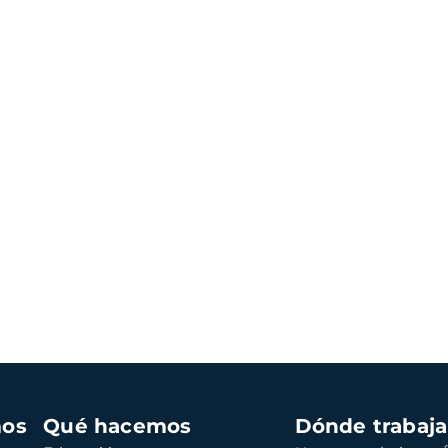
mos
Qué hacemos
Dónde trabaj