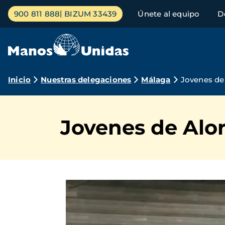
Pasar
Menú
900 811 888
BIZUM 33439
Únete al equipo
D
al
principal
contenido
principal
Ruta
Inicio
Nuestras delegaciones
Málaga
Jovenes de
de
navegación
Jovenes de Alo