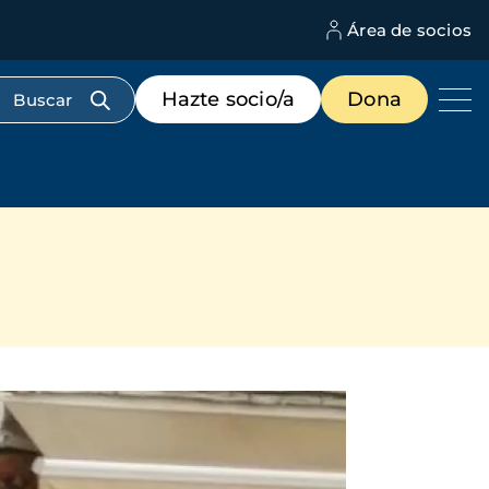
Área de socios
M
d
c
Menú
Hazte socio/a
Dona
d
de
us
destacados
cabecera