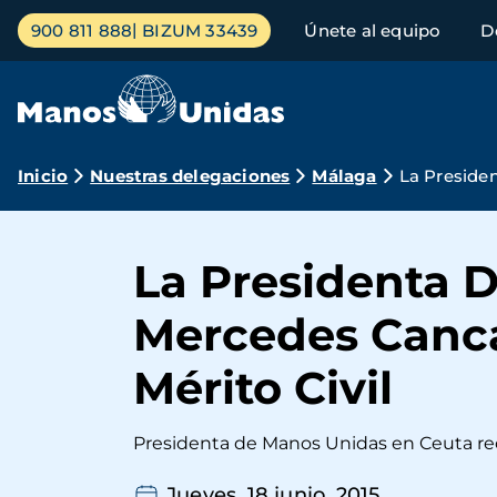
Pasar
Menú
900 811 888
BIZUM 33439
Únete al equipo
D
al
principal
contenido
principal
Ruta
Inicio
Nuestras delegaciones
Málaga
La Preside
de
navegación
La Presidenta 
Mercedes Canca
Mérito Civil
Presidenta de Manos Unidas en Ceuta reci
Jueves, 18 junio, 2015