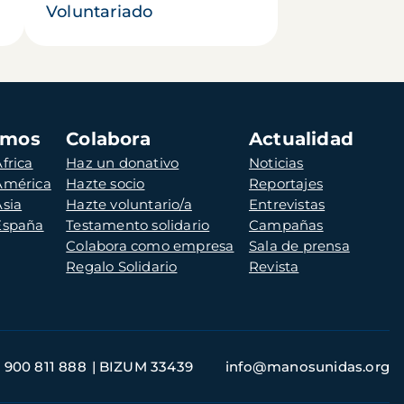
Voluntariado
amos
Colabora
Actualidad
frica
Haz un donativo
Noticias
 América
Hazte socio
Reportajes
Asia
Hazte voluntario/a
Entrevistas
 España
Testamento solidario
Campañas
Colabora como empresa
Sala de prensa
Regalo Solidario
Revista
900 811 888
BIZUM 33439
info@manosunidas.org