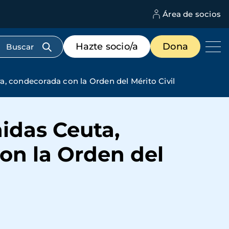
Área de socios
M
d
c
Menú
Hazte socio/a
Dona
d
de
us
destacados
cabecera
, condecorada con la Orden del Mérito Civil
idas Ceuta,
on la Orden del