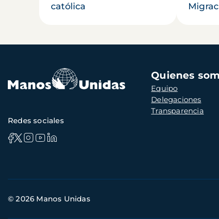
católica
Migrac
Navegación
Quienes so
principal
Equipo
Delegaciones
Transparencia
Redes sociales
Información
© 2026 Manos Unidas
de
contacto