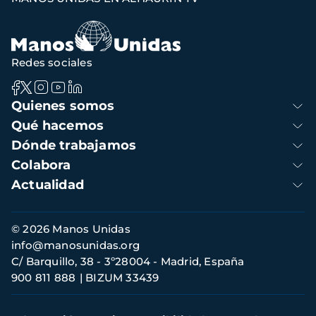
de
navegación
Redes sociales
Navegación
Quienes somos
principal
Qué hacemos
Dónde trabajamos
Colabora
Actualidad
Información
© 2026 Manos Unidas
de
info@manosunidas.org
contacto
C/ Barquillo, 38 - 3º28004 - Madrid, España
900 811 888
BIZUM 33439