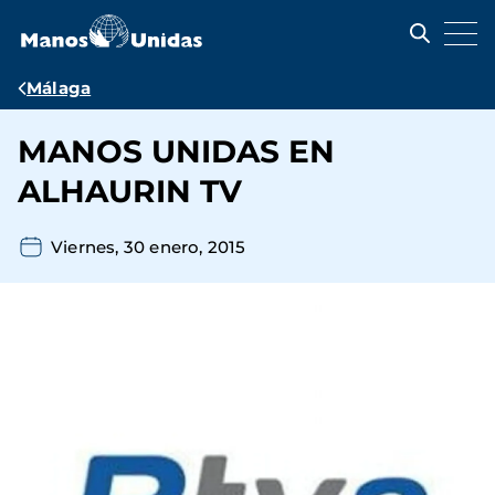
Pasar
al
contenido
principal
Ruta
Málaga
de
MANOS UNIDAS EN
navegación
ALHAURIN TV
Viernes, 30 enero, 2015