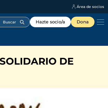
Área de socios
M
d
c
Menú
Hazte socio/a
Dona
d
de
us
destacados
cabecera
SOLIDARIO DE