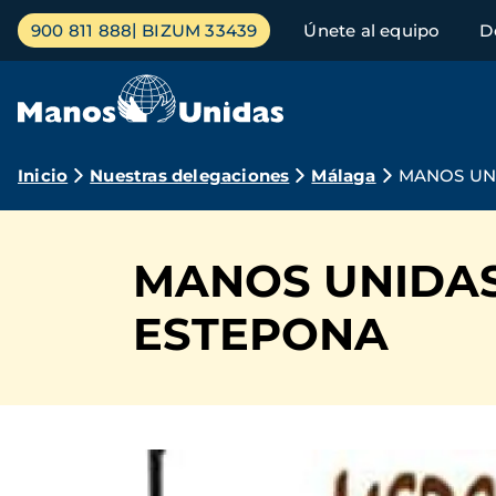
Pasar
Menú
900 811 888
BIZUM 33439
Únete al equipo
D
al
principal
contenido
principal
Ruta
Inicio
Nuestras delegaciones
Málaga
MANOS UNI
de
navegación
MANOS UNIDAS
ESTEPONA