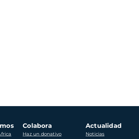
amos
Colabora
Actualidad
frica
Haz un donativo
Noticias