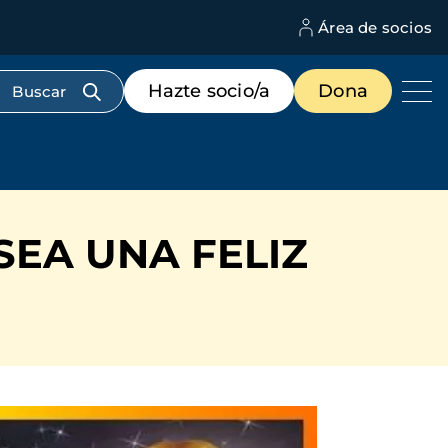
Área de socios
M
d
c
Menú
Hazte socio/a
Dona
d
de
us
destacados
cabecera
EA UNA FELIZ