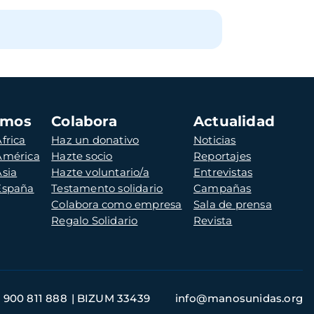
amos
Colabora
Actualidad
frica
Haz un donativo
Noticias
 América
Hazte socio
Reportajes
Asia
Hazte voluntario/a
Entrevistas
 España
Testamento solidario
Campañas
Colabora como empresa
Sala de prensa
Regalo Solidario
Revista
900 811 888
BIZUM 33439
info@manosunidas.org