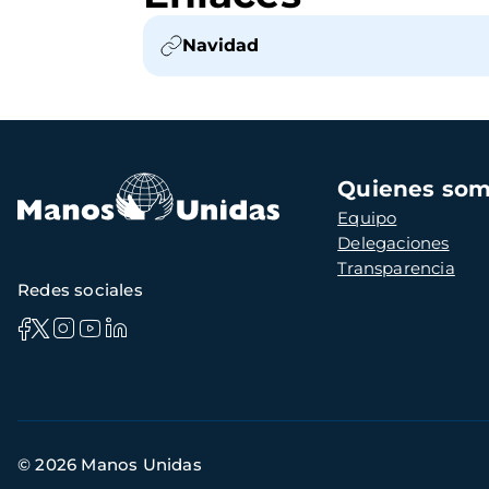
Navidad
Navegación
Quienes so
principal
Equipo
Delegaciones
Transparencia
Redes sociales
Información
© 2026 Manos Unidas
de
contacto