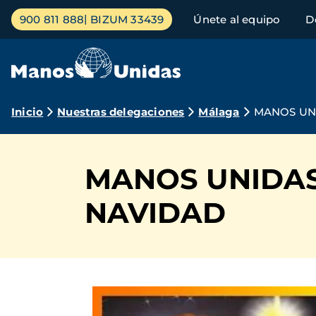
Pasar
Menú
900 811 888
BIZUM 33439
Únete al equipo
D
al
principal
contenido
principal
Ruta
Inicio
Nuestras delegaciones
Málaga
MANOS UNI
de
navegación
MANOS UNIDAS
NAVIDAD