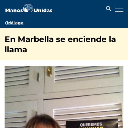
Pasar
al
contenido
principal
Ruta
Málaga
de
En Marbella se enciende la
navegación
llama