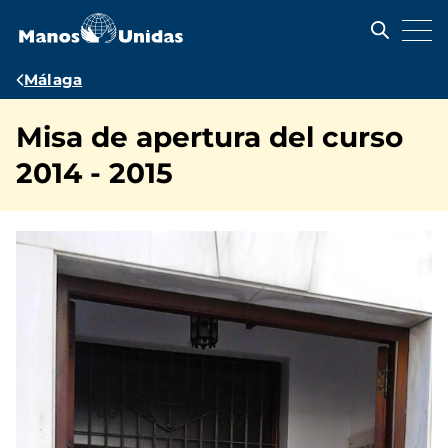
Pasar
al
contenido
principal
Ruta
Málaga
de
Misa de apertura del curso
navegación
2014 - 2015