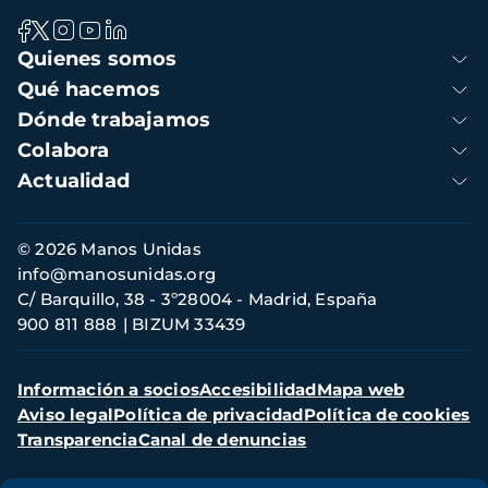
Navegación
Quienes somos
principal
Qué hacemos
Dónde trabajamos
Colabora
Actualidad
Información
© 2026 Manos Unidas
de
info@manosunidas.org
contacto
C/ Barquillo, 38 - 3º28004 - Madrid, España
900 811 888
BIZUM 33439
Menú
Información a socios
Accesibilidad
Mapa web
secundario
Aviso legal
Política de privacidad
Política de cookies
Transparencia
Canal de denuncias