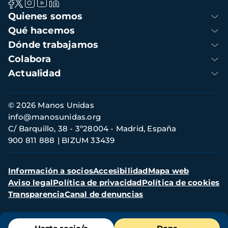
Navegación
Quienes somos
principal
Qué hacemos
Dónde trabajamos
Colabora
Actualidad
Información
© 2026 Manos Unidas
de
info@manosunidas.org
contacto
C/ Barquillo, 38 - 3º28004 - Madrid, España
900 811 888
BIZUM 33439
Menú
Información a socios
Accesibilidad
Mapa web
secundario
Aviso legal
Política de privacidad
Política de cookies
Transparencia
Canal de denuncias
Menú