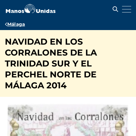
Pasar
al
contenido
principal
Ruta
Málaga
de
NAVIDAD EN LOS
navegación
CORRALONES DE LA
TRINIDAD SUR Y EL
PERCHEL NORTE DE
MÁLAGA 2014