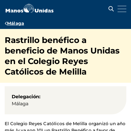
Pasar
al
contenido
principal
Ruta
Málaga
de
Rastrillo benéfico a
navegación
beneficio de Manos Unidas
en el Colegio Reyes
Católicos de Melilla
Delegación
Málaga
El Colegio Reyes Católicos de Melilla organizó un año
más (y ya son 10) un Rastrillo Benéfico a favor de