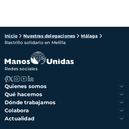
Ruta
Inicio
Nuestras delegaciones
Málaga
Rastrillo solidario en Melilla
de
navegación
Redes sociales
Navegación
Quienes somos
principal
Qué hacemos
Dónde trabajamos
Colabora
Actualidad