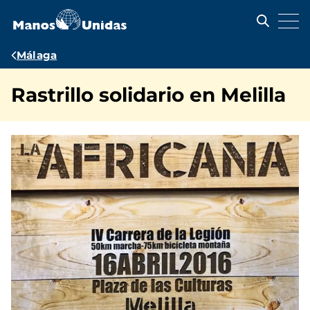
Pasar
al
contenido
principal
Ruta
Málaga
de
Rastrillo solidario en Melilla
navegación