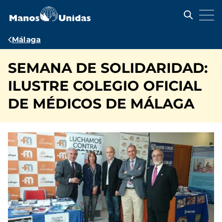
Pasar
al
contenido
principal
Ruta
Málaga
de
SEMANA DE SOLIDARIDAD:
navegación
ILUSTRE COLEGIO OFICIAL
DE MÉDICOS DE MÁLAGA