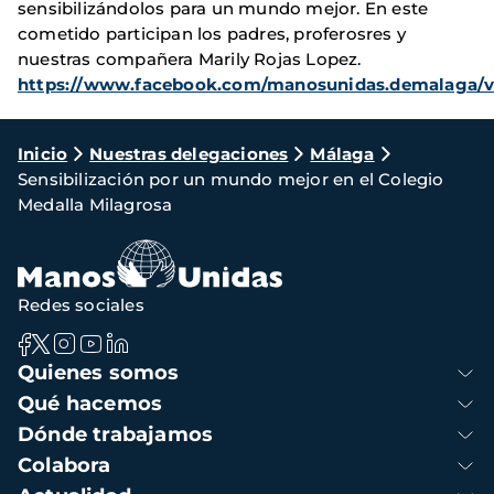
sensibilizándolos para un mundo mejor. En este
cometido participan los padres, proferosres y
nuestras compañera Marily Rojas Lopez.
https://www.facebook.com/manosunidas.demalaga/v
Ruta
Inicio
Nuestras delegaciones
Málaga
Sensibilización por un mundo mejor en el Colegio
de
Medalla Milagrosa
navegación
Redes sociales
Navegación
Quienes somos
principal
Qué hacemos
Dónde trabajamos
Colabora