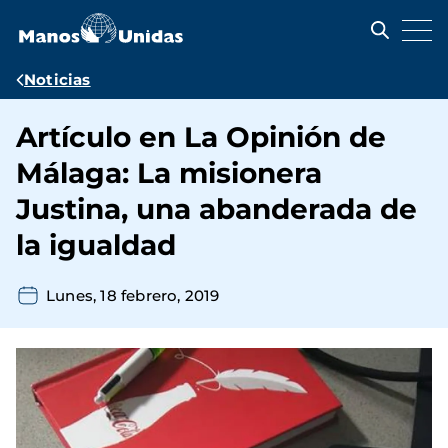
Pasar
al
contenido
principal
Ruta
Noticias
de
Artículo en La Opinión de
navegación
Málaga: La misionera
Justina, una abanderada de
la igualdad
Lunes, 18 febrero, 2019