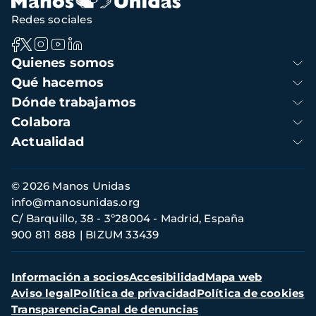
Redes sociales
Navegación
Quienes somos
principal
Qué hacemos
Dónde trabajamos
Colabora
Actualidad
Información
© 2026 Manos Unidas
de
info@manosunidas.org
contacto
C/ Barquillo, 38 - 3º28004 - Madrid, España
900 811 888
BIZUM 33439
Menú
Información a socios
Accesibilidad
Mapa web
secundario
Aviso legal
Política de privacidad
Política de cookies
Transparencia
Canal de denuncias