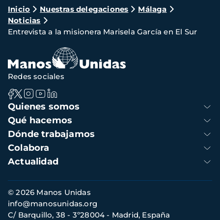
Ruta
Inicio
Nuestras delegaciones
Málaga
Noticias
de
Entrevista a la misionera Marisela García en El Sur
navegación
Redes sociales
Navegación
Quienes somos
principal
Qué hacemos
Dónde trabajamos
Colabora
Actualidad
Información
© 2026 Manos Unidas
de
info@manosunidas.org
contacto
C/ Barquillo, 38 - 3º28004 - Madrid, España