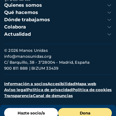
Navegación
Quienes somos
principal
Qué hacemos
Dónde trabajamos
Colabora
Actualidad
Información
© 2026 Manos Unidas
de
info@manosunidas.org
contacto
C/ Barquillo, 38 - 3º28004 - Madrid, España
900 811 888
BIZUM 33439
Menú
Información a socios
Accesibilidad
Mapa web
secundario
Aviso legal
Política de privacidad
Política de cookies
Transparencia
Canal de denuncias
Menú
Hazte socio/a
Dona
de