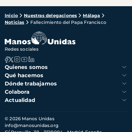
Ruta
Inicio
Nuestras delegaciones
Málaga
Noticias
Fallecimiento del Papa Francisco
de
navegación
Redes sociales
Navegación
Quienes somos
principal
Qué hacemos
Dónde trabajamos
Colabora
Actualidad
Información
© 2026 Manos Unidas
de
info@manosunidas.org
contacto