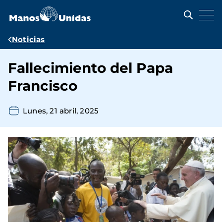
Pasar
al
contenido
principal
Ruta
Noticias
de
Fallecimiento del Papa
navegación
Francisco
Lunes, 21 abril, 2025