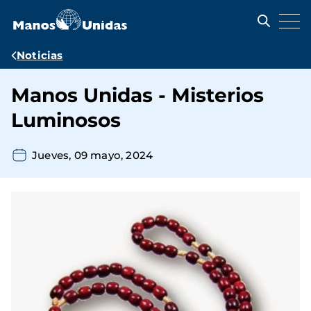
Pasar
al
contenido
principal
Ruta
Noticias
de
Manos Unidas - Misterios
navegación
Luminosos
Jueves, 09 mayo, 2024