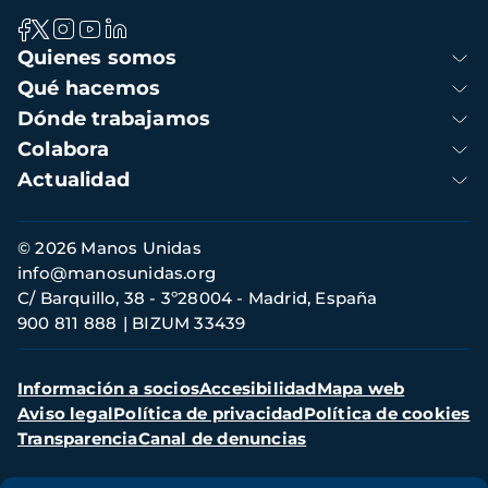
Navegación
Quienes somos
principal
Qué hacemos
Dónde trabajamos
Colabora
Actualidad
Información
© 2026 Manos Unidas
de
info@manosunidas.org
contacto
C/ Barquillo, 38 - 3º28004 - Madrid, España
900 811 888
BIZUM 33439
Menú
Información a socios
Accesibilidad
Mapa web
secundario
Aviso legal
Política de privacidad
Política de cookies
Transparencia
Canal de denuncias