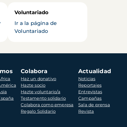
Voluntariado
y
Ir a la página de
Voluntariado
amos
Colabora
Actualidad
frica
Haz un donativo
Noticias
 América
Hazte socio
Reportajes
Asia
Hazte voluntario/a
Entrevistas
 España
Testamento solidario
Campañas
Colabora como empresa
Sala de prensa
Regalo Solidario
Revista