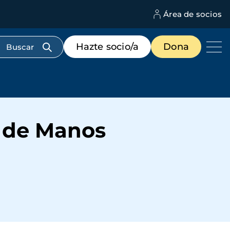
Área de socios
M
d
c
Menú
Hazte socio/a
Dona
d
de
us
destacados
cabecera
r de Manos