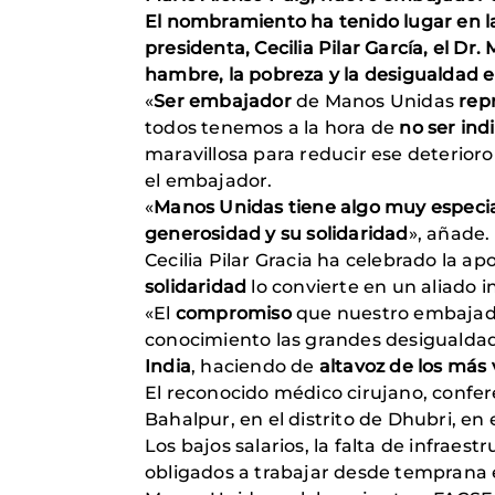
El nombramiento ha tenido lugar en la
presidenta, Cecilia Pilar García, el Dr
hambre, la pobreza y la desigualdad 
«
Ser embajador
de Manos Unidas
rep
todos tenemos a la hora de
no ser ind
maravillosa para reducir ese deterio
el embajador.
«
Manos Unidas tiene algo muy especi
generosidad y su solidaridad
», añade.
Cecilia Pilar Gracia ha celebrado la ap
solidaridad
lo convierte en un aliado
«El
compromiso
que nuestro embajad
conocimiento las grandes desigualdad
India
, haciendo de
altavoz de los más
El reconocido médico cirujano, confere
Bahalpur, en el distrito de Dhubri, en
Los bajos salarios, la falta de infrae
obligados a trabajar desde temprana