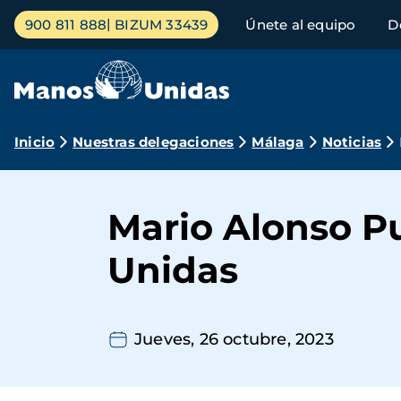
Pasar
Menú
900 811 888
BIZUM 33439
Únete al equipo
D
al
principal
contenido
principal
Ruta
Inicio
Nuestras delegaciones
Málaga
Noticias
de
navegación
Mario Alonso P
Unidas
Jueves, 26 octubre, 2023