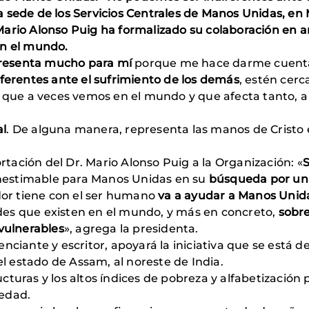
 sede de los Servicios Centrales de Manos Unidas, en
. Mario Alonso Puig ha formalizado su colaboración en a
en el mundo.
resenta mucho para mí
porque me hace darme cuenta
iferentes ante el sufrimiento de los demás
, estén cerc
ro que a veces vemos en el mundo y que afecta tanto, 
al
. De alguna manera, representa las manos de Cristo
ortación del Dr. Mario Alonso Puig a la Organización: «
S
 inestimable para Manos Unidas en su
búsqueda por un 
or tiene con el ser humano
va a ayudar a Manos Unidas
es que existen en el mundo, y más en concreto,
sobre
 vulnerables
», agrega la presidenta.
nciante y escritor, apoyará la iniciativa que se está 
 el estado de Assam, al noreste de India.
structuras y los altos índices de pobreza y alfabetizac
 edad.