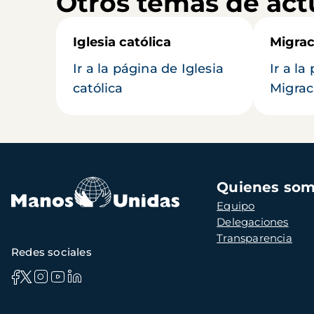
Otros temas de act
Iglesia católica
Migrac
Ir a la página de Iglesia
Ir a la
católica
Migrac
Navegación
Quienes so
principal
Equipo
Delegaciones
Transparencia
Redes sociales