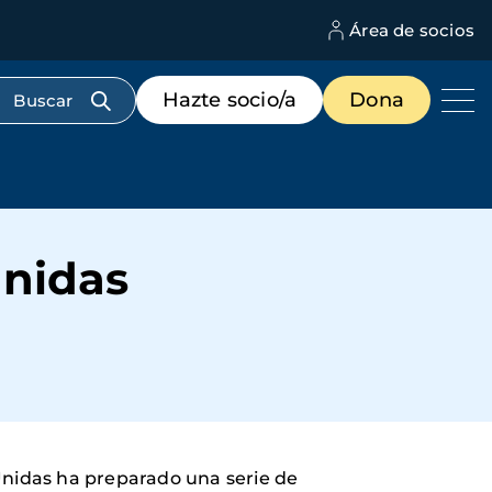
Área de socios
M
d
c
Menú
Hazte socio/a
Dona
d
de
us
destacados
cabecera
Unidas
Unidas ha preparado una serie de