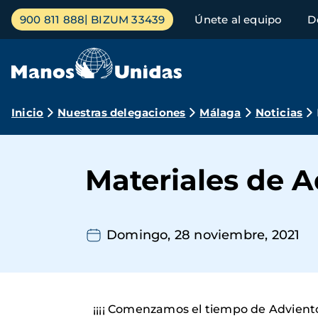
Pasar
Menú
900 811 888
BIZUM 33439
Únete al equipo
D
al
principal
contenido
principal
Ruta
Inicio
Nuestras delegaciones
Málaga
Noticias
de
navegación
Materiales de 
Domingo, 28 noviembre, 2021
¡¡¡¡ Comenzamos el tiempo de Adviento