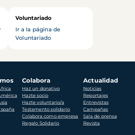
Voluntariado
y
Ir a la página de
Voluntariado
amos
Colabora
Actualidad
frica
Haz un donativo
Noticias
 América
Hazte socio
Reportajes
Asia
Hazte voluntario/a
Entrevistas
 España
Testamento solidario
Campañas
Colabora como empresa
Sala de prensa
Regalo Solidario
Revista