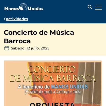
Pasar
al
contenido
principal
Ruta
Actividades
de
Concierto de Música
navegación
Barroca
Sábado, 12 julio, 2025