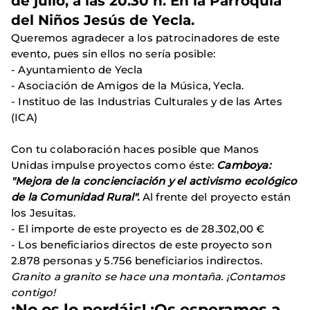
de julio
, a las
20.30 h
. En la
Parroquia
del Niños Jesús de Yecla
.
Queremos agradecer a los patrocinadores de este
evento, pues sin ellos no sería posible:
- Ayuntamiento de Yecla
- Asociación de Amigos de la Música, Yecla.
- Instituo de las Industrias Culturales y de las Artes
(ICA)
Con tu colaboración haces posible que Manos
Unidas impulse proyectos como éste:
Camboya:
"Mejora de la concienciación y el activismo ecológico
de la Comunidad Rural".
Al frente del proyecto están
los Jesuitas.
- El importe de este proyecto es de 28.302,00 €
- Los beneficiarios directos de este proyecto son
2.878 personas y 5.756 beneficiarios indirectos.
Granito a granito se hace una montaña. ¡Contamos
contigo!
¡No os lo perdáis! ¡Os esperamos a