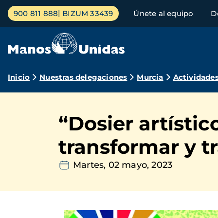
Pasar
Menú
900 811 888
BIZUM 33439
Únete al equipo
D
al
principal
contenido
principal
Ruta
Inicio
Nuestras delegaciones
Murcia
Actividade
de
navegación
“Dosier artístic
transformar y t
Martes, 02 mayo, 2023