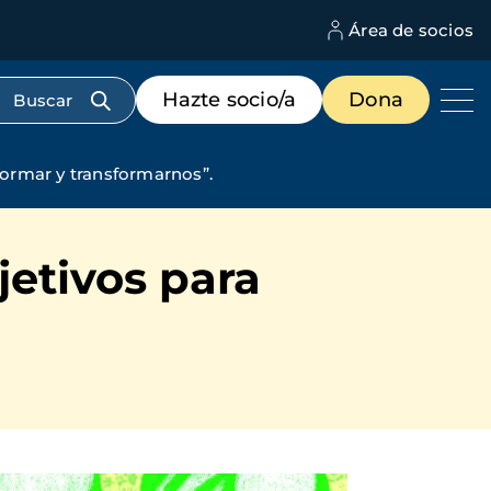
Área de socios
M
d
c
Menú
Hazte socio/a
Dona
d
de
us
destacados
cabecera
sformar y transformarnos”.
jetivos para