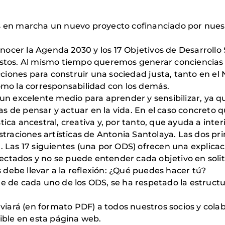
n marcha un nuevo proyecto cofinanciado por nuest
ocer la Agenda 2030 y los 17 Objetivos de Desarrollo 
estos. Al mismo tiempo queremos generar conciencias 
ciones para construir una sociedad justa, tanto en e
como la corresponsabilidad con los demás.
 un excelente medio para aprender y sensibilizar, ya 
s de pensar y actuar en la vida. En el caso concreto 
ica ancestral, creativa y, por tanto, que ayuda a inter
ustraciones artísticas de Antonia Santolaya. Las dos 
. Las 17 siguientes (una por ODS) ofrecen una explica
tados y no se puede entender cada objetivo en solitari
debe llevar a la reflexión: ¿Qué puedes hacer tú?
e de cada uno de los ODS, se ha respetado la estructur
enviará (en formato PDF) a todos nuestros socios y cola
nible en esta página web.