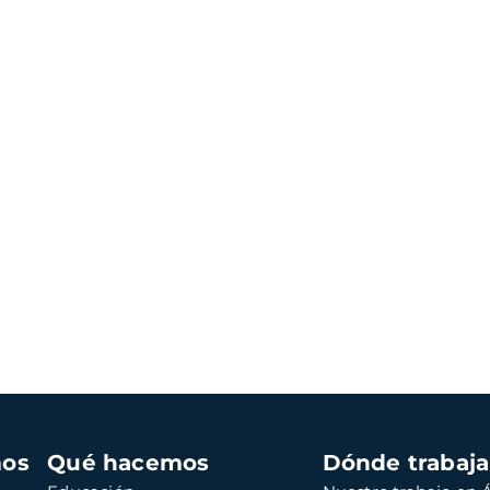
mos
Qué hacemos
Dónde trabaj