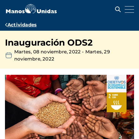
Pasar
al
contenido
principal
Ruta
Actividades
de
Inauguración ODS2
navegación
Martes, 08 noviembre, 2022
-
Martes, 29
noviembre, 2022