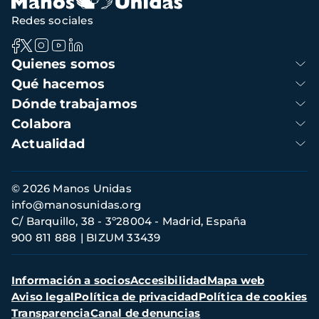
Redes sociales
Navegación
Quienes somos
principal
Qué hacemos
Dónde trabajamos
Colabora
Actualidad
Información
© 2026 Manos Unidas
de
info@manosunidas.org
contacto
C/ Barquillo, 38 - 3º28004 - Madrid, España
900 811 888
BIZUM 33439
Menú
Información a socios
Accesibilidad
Mapa web
secundario
Aviso legal
Política de privacidad
Política de cookies
Transparencia
Canal de denuncias