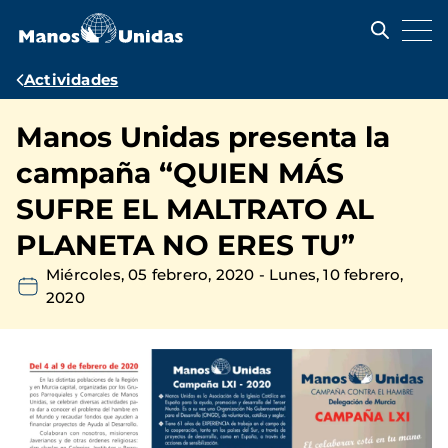
Pasar
al
contenido
principal
Ruta
Actividades
de
Manos Unidas presenta la
navegación
campaña “QUIEN MÁS
SUFRE EL MALTRATO AL
PLANETA NO ERES TU”
Miércoles, 05 febrero, 2020
-
Lunes, 10 febrero,
2020