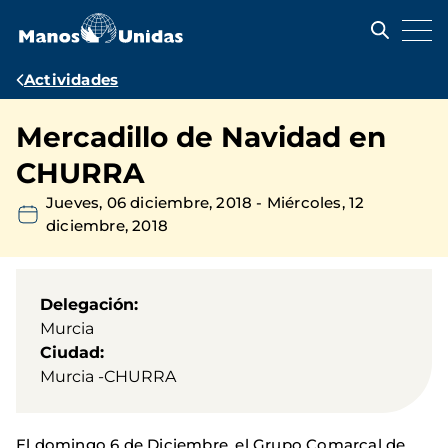
Pasar
al
contenido
principal
Ruta
Actividades
de
Mercadillo de Navidad en
navegación
CHURRA
Jueves, 06 diciembre, 2018
-
Miércoles, 12
diciembre, 2018
Delegación
Murcia
Ciudad
Murcia -CHURRA
El domingo 6 de Diciembre, el Grupo Comarcal de