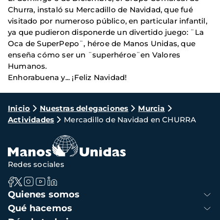
Churra, instaló su Mercadillo de Navidad, que fué
visitado por numeroso público, en particular infantil,
ya que pudieron disponerde un divertido juego: ¨La
Oca de SuperPepo¨, héroe de Manos Unidas, que
enseña cómo ser un ¨superhéroe¨en Valores
Humanos.
Enhorabuena y... ¡Feliz Navidad!
Ruta
Inicio
Nuestras delegaciones
Murcia
Actividades
Mercadillo de Navidad en CHURRA
de
navegación
Redes sociales
Navegación
Quienes somos
principal
Qué hacemos