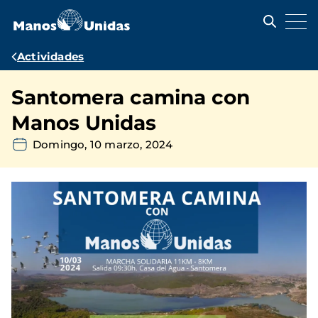
Pasar
al
contenido
principal
Ruta
Actividades
de
Santomera camina con
navegación
Manos Unidas
Domingo, 10 marzo, 2024