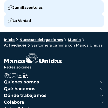
Jumillaventuras
La Verdad
Ruta
Inicio
Nuestras delegaciones
Murcia
Actividades
Santomera camina con Manos Unidas
de
navegación
Redes sociales
Navegación
Quienes somos
principal
Qué hacemos
Dónde trabajamos
Colabora