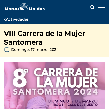
Pasar
al
contenido
principal
Ruta
Actividades
de
VIII Carrera de la Mujer
navegación
Santomera
Domingo, 17 marzo, 2024