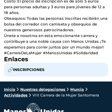
Costo: El precio de inscripción es de solo 5 euros
para personas adultas y 3 euros para jóvenes de 12 a
18 años.
Obsequios: Todas las personas inscritas recibirán una
bolsa del corredor con camiseta y obsequios de
nuestros generosos patrocinadores.
Únete a nosotros en esta emocionante carrera y
contribuye a una noble causa con Manos Unidas. ¡Te
esperamos para correr juntos por un mundo mejor!
#CarreraDeLaMujer #ManosUnidas #Solidaridad
Enlaces
INSCRIPCIONES
Ruta
Inicio
Nuestras delegaciones
Murcia
Actividades
VIII Carrera de la Mujer Santomera
de
navegación