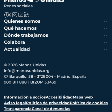
Redes sociales
Navegación
Quienes somos
principal
Qué hacemos
Dónde trabajamos
Colabora
Actualidad
Información
© 2026 Manos Unidas
de
info@manosunidas.org
contacto
C/ Barquillo, 38 - 3º28004 - Madrid, España
900 811 888
BIZUM 33439
Menú
Información a socios
Accesibilidad
Mapa web
secundario
Aviso legal
Política de privacidad
Política de cookies
Transparencia
Canal de denuncias