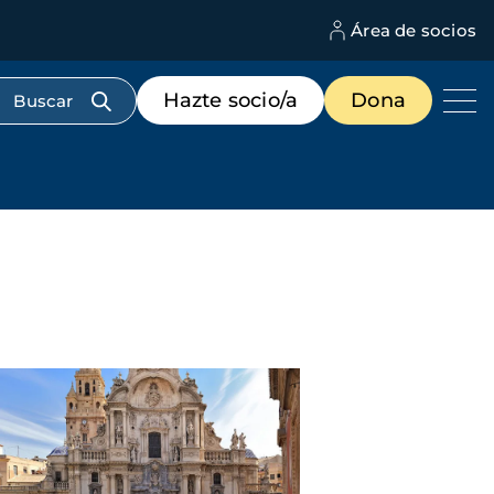
Área de socios
M
d
c
Menú
Hazte socio/a
Dona
d
de
us
destacados
cabecera