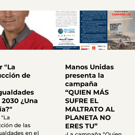
r "La
Manos Unidas
cción de
presenta la
campaña
gualdades
“QUIEN MÁS
l 2030 ¿Una
SUFRE EL
ía?"
MALTRATO AL
PLANETA NO
: "La
ción de las
ERES TU”
ualdades en el
·La campaña “Quien