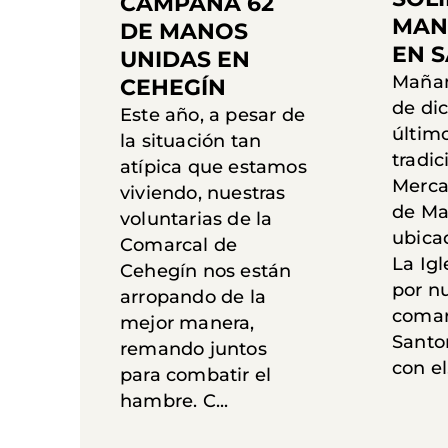
CAMPAÑA 62
MAN
DE MANOS
EN 
UNIDAS EN
Maña
CEHEGÍN
de di
Este año, a pesar de
último
la situación tan
tradic
atípica que estamos
Mercad
viviendo, nuestras
de Ma
voluntarias de la
ubica
Comarcal de
La Igl
Cehegín nos están
por n
arropando de la
comar
mejor manera,
Santo
remando juntos
con el.
para combatir el
hambre. C...