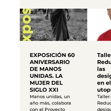
EXPOSICIÓN 60
Talle
ANIVERSARIO
Redu
DE MANOS
las
UNIDAS. LA
desi
MUJER DEL
en e
SIGLO XXI
utop
Manos unidas, un
Taller
año más, colabora
Reduc
con el Proyecto
desig