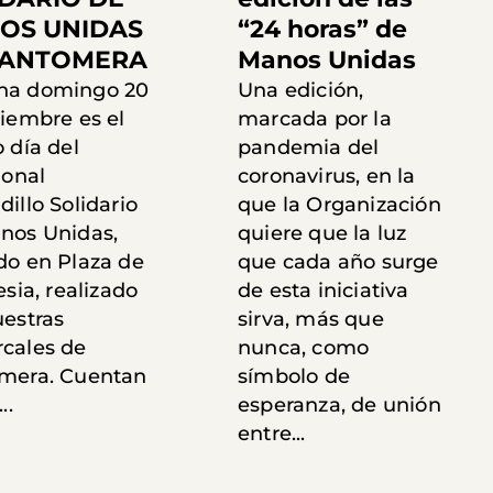
OS UNIDAS
“24 horas” de
SANTOMERA
Manos Unidas
na domingo 20
Una edición,
ciembre es el
marcada por la
 día del
pandemia del
ional
coronavirus, en la
illo Solidario
que la Organización
nos Unidas,
quiere que la luz
do en Plaza de
que cada año surge
esia, realizado
de esta iniciativa
uestras
sirva, más que
cales de
nunca, como
mera. Cuentan
símbolo de
..
esperanza, de unión
entre...