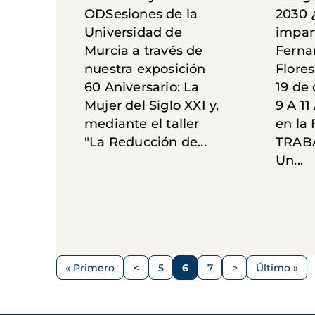
ODSesiones de la
2030 
Universidad de
impar
Murcia a través de
Ferna
nuestra exposición
Flores
60 Aniversario: La
19 de
Mujer del Siglo XXI y,
9 A 11
mediante el taller
en la
"La Reducción de...
TRAB
Un...
Paginación
« Primero
<
5
6
7
>
Último »
Primera
Página
Página
Página
Página
Siguiente
Última
página
anterior
página
página