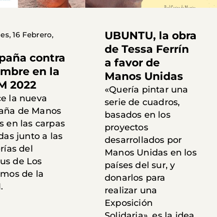
UBUNTU, la obra
es, 16 Febrero,
de Tessa Ferrín
aña contra
a favor de
ambre en la
Manos Unidas
M 2022
«Quería pintar una
e la nueva
serie de cuadros,
aña de Manos
basados en los
s en las carpas
proyectos
das junto a las
desarrollados por
rías del
Manos Unidas en los
s de Los
países del sur, y
imos de la
donarlos para
.
realizar una
Exposición
Solidaria», es la idea