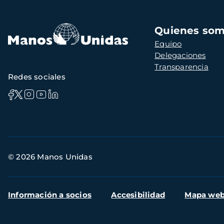
Navegación
Quienes so
principal
Equipo
Delegaciones
Transparencia
Redes sociales
Información
© 2026 Manos Unidas
de
contacto
Menú
Información a socios
Accesibilidad
Mapa we
secundario