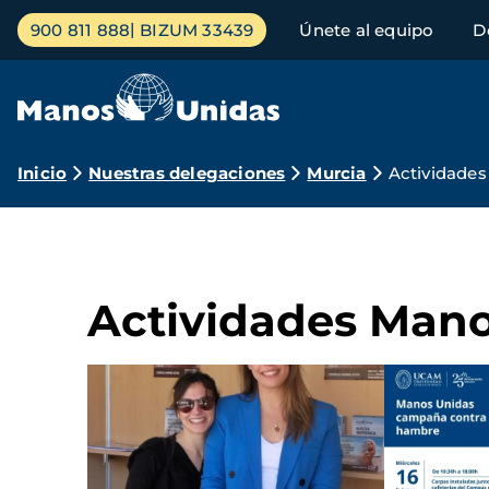
Pasar
Menú
900 811 888
BIZUM 33439
Únete al equipo
D
al
principal
contenido
principal
Ruta
Inicio
Nuestras delegaciones
Murcia
Actividades
de
navegación
Actividades Mano