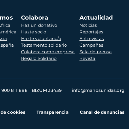
amos
Colabora
Actualidad
frica
Haz un donativo
Noticias
 América
Hazte socio
Reportajes
Asia
Hazte voluntario/a
Entrevistas
 España
Testamento solidario
Campañas
Colabora como empresa
Sala de prensa
Regalo Solidario
Revista
900 811 888
BIZUM 33439
info@manosunidas.org
 de cookies
Transparencia
Canal de denuncias