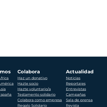
amos
Colabora
Actualidad
frica
Haz un donativo
Noticias
 América
Hazte socio
Reportajes
Asia
Hazte voluntario/a
Entrevistas
 España
Testamento solidario
Campañas
Colabora como empresa
Sala de prensa
Regalo Solidario
Revista