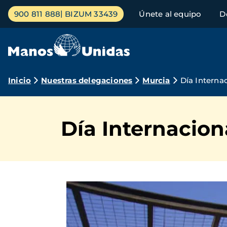
Pasar
Menú
900 811 888
BIZUM 33439
Únete al equipo
D
al
principal
contenido
principal
Ruta
Inicio
Nuestras delegaciones
Murcia
Día Interna
de
navegación
Día Internacion