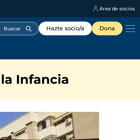
Área de socios
M
d
c
Menú
Hazte socio/a
Dona
d
de
us
destacados
cabecera
la Infancia