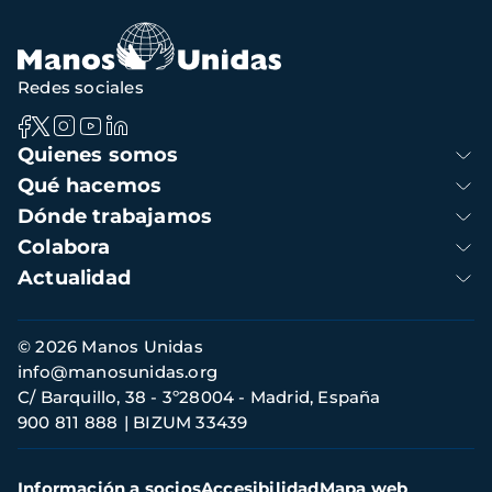
navegación
Redes sociales
Navegación
Quienes somos
principal
Qué hacemos
Dónde trabajamos
Colabora
Actualidad
Información
© 2026 Manos Unidas
de
info@manosunidas.org
contacto
C/ Barquillo, 38 - 3º28004 - Madrid, España
900 811 888
BIZUM 33439
Menú
Información a socios
Accesibilidad
Mapa web